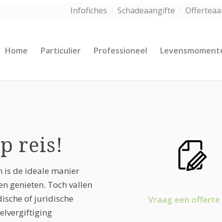
Infofiches
Schadeaangifte
Offertea
Home
Particulier
Professioneel
Levensmoment
p reis!
 is de ideale manier
en genieten. Toch vallen
ische of juridische
Vraag een offerte
lvergiftiging